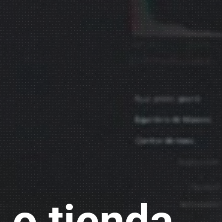
b o tien