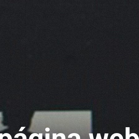
tu
página we